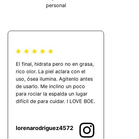
personal
El final, hidrata pero no en grasa,
Yo lo uso
rico olor. La piel aclara con el
que esta
uso, ósea ilumina. Agitenlo antes
cuartea
de usarlo. Me inclino un poco
para rociar la espalda un lugar
difícil de para cuidar. I LOVE BOE.
lorenarodriguez4572
indhira